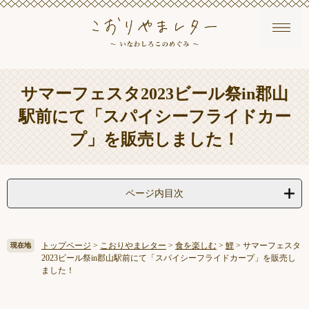
ペ
メ
本
サマーフェスタ2023ビール祭in郡山
ー
ニ
文
ジ
ュ
駅前にて「スパイシーフライドカー
の
ー
先
を
プ」を販売しました！
頭
飛
で
ば
す
し
。
て
ページ内目次
本
文
へ
トップページ
>
こおりやまレター
>
食を楽しむ
>
鯉
>
サマーフェスタ
現在地
2023ビール祭in郡山駅前にて「スパイシーフライドカープ」を販売し
ました！