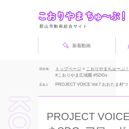
ペ
ー
ジ
の
郡山市動画総合サイト
先
頭
で
新着動画
す
。
トップページ
>
こおりやまちゅ〜ぶ
現在地
#こおりやま広域圏 #SDGs
PROJECT VOICE Vol.7 おお
足あと
本
文
PROJECT VO