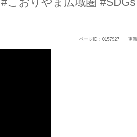
 #こおりやま広域圏 #SDGs
ページID：0157927
更新