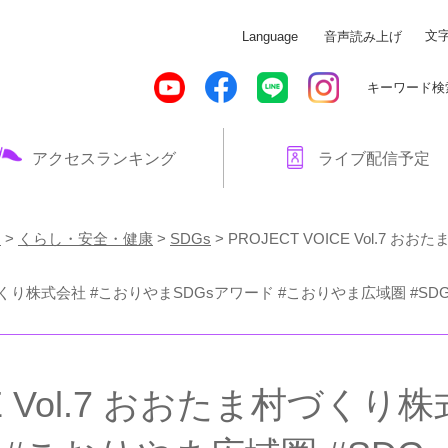
メニューを飛ばして本文へ
文
Language
音声読み上げ
キーワード検
アクセスランキング
ライブ配信予定
！
>
くらし・安全・健康
>
SDGs
>
PROJECT VOICE Vol.7
たま村づくり株式会社 #こおりやまSDGsアワード #こおりやま広域圏 #SDG
ICE Vol.7 おおたま村づく