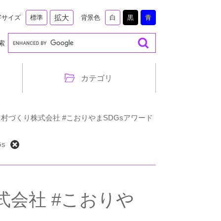
拡大
字サイズ
背景色
標準
白
黒
青
索
カテゴリ
 おおたま村づくり株式会社 #こおりやまSDGsアワード
s
り株式会社 #こおりや