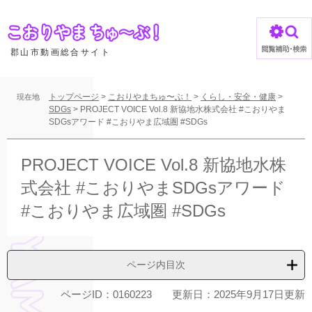
ペ
ー
ジ
の
郡山市動画総合サイト
先
頭
で
トップページ
>
こおりやまちゅ〜ぶ！
>
くらし・安全・健康
>
現在地
す
SDGs
>
PROJECT VOICE Vol.8 新協地水株式会社 #こおりやま
SDGsアワード #こおりやま広域圏 #SDGs
。
本
文
PROJECT VOICE Vol.8 新協地水株
式会社 #こおりやまSDGsアワード
#こおりやま広域圏 #SDGs
ページ内目次
ページID：0160223
更新日：2025年9月17日更新