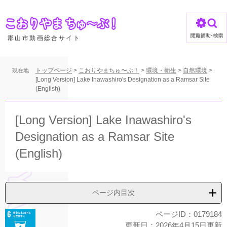
ペ
ー
ジ
の
郡山市動画総合サイト
先
頭
で
トップページ
>
こおりやまちゅ〜ぶ！
>
環境・衛生
>
自然環境
>
現在地
す
[Long Version] Lake Inawashiro's Designation as a Ramsar Site
(English)
。
本
文
[Long Version] Lake Inawashiro's
Designation as a Ramsar Site
(English)
ページ内目次
ページID：0179184
更新日：2026年4月15日更新