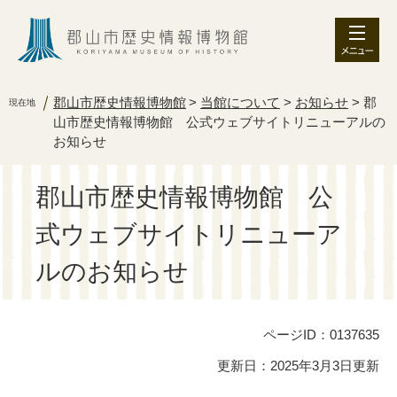
ペ
メ
ー
ニ
ジ
ュ
の
ー
先
を
郡山市歴史情報博物館
>
当館について
>
お知らせ
>
郡
現在地
頭
飛
山市歴史情報博物館 公式ウェブサイトリニューアルの
で
ば
お知らせ
す
し
。
て
本
郡山市歴史情報博物館 公
文
へ
式ウェブサイトリニューア
ルのお知らせ
ページID：0137635
更新日：2025年3月3日更新