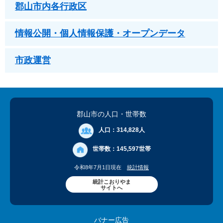
郡山市内各行政区
情報公開・個人情報保護・オープンデータ
市政運営
郡山市の人口
・世帯数
人口：
314,828人
世帯数：
145,597世帯
令和8年7月1日現在
統計情報
統計こおりやま
サイトへ
バナー広告