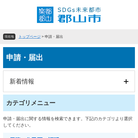
ペ
メ
ー
ニ
ジ
ュ
の
ー
先
を
頭
飛
トップページ
>
申請・届出
現在地
で
ば
す
し
本
。
て
申請・届出
文
本
文
へ
新着情報
カテゴリメニュー
申請・届出に関する情報を検索できます。下記のカテゴリより選択
してください。