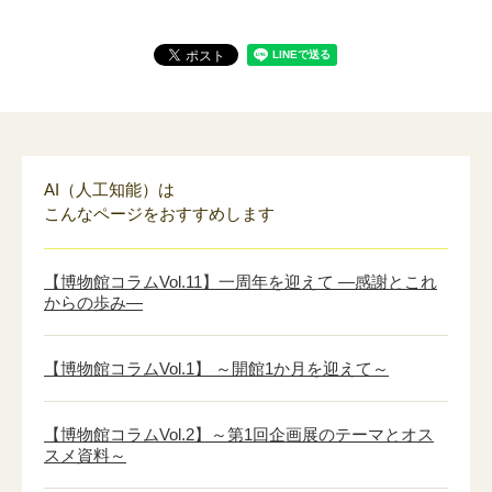
AI（人工知能）は
こんなページをおすすめします
【博物館コラムVol.11】一周年を迎えて ―感謝とこれ
からの歩み―
【博物館コラムVol.1】 ～開館1か月を迎えて～
【博物館コラムVol.2】～第1回企画展のテーマとオス
スメ資料～