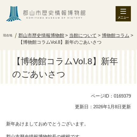
ペ
メ
ー
ニ
ジ
ュ
の
ー
先
を
郡山市歴史情報博物館
>
当館について
>
博物館コラム
>
現在地
頭
飛
【博物館コラムVol.8】新年のごあいさつ
で
ば
す
し
。
て
【博物館コラムVol.8】新年
本
文
のごあいさつ
へ
ページID：0169379
更新日：2026年1月8日更新
本
新年あけましておめでとうございます。
文
郡山市歴史情報博物館長の嶋根です。