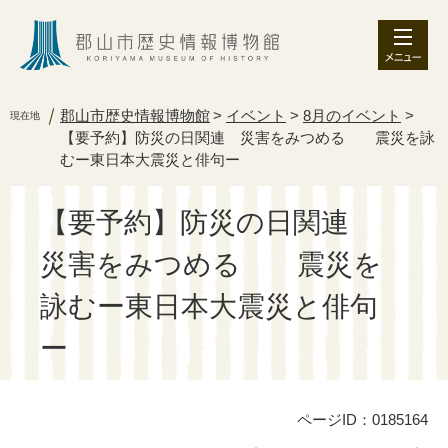
ペ
メ
ー
ニ
ジ
ュ
の
ー
先
を
郡山市歴史情報博物館
>
イベント
>
8月のイベント
>
現在地
頭
飛
【要予約】防災の日関連 災害をみつめる 震災を詠
で
ば
むー東日本大震災と俳句ー
す
し
。
て
本
【要予約】防災の日関連
文
へ
災害をみつめる 震災を
詠むー東日本大震災と俳句
ー
ページID：0185164