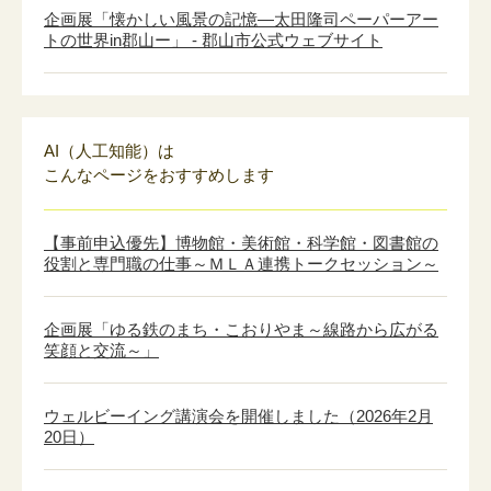
企画展「懐かしい風景の記憶―太田隆司ペーパーアー
トの世界in郡山ー」 - 郡山市公式ウェブサイト
AI（人工知能）は
こんなページをおすすめします
【事前申込優先】博物館・美術館・科学館・図書館の
役割と専門職の仕事～ＭＬＡ連携トークセッション～
企画展「ゆる鉄のまち・こおりやま～線路から広がる
笑顔と交流～」
ウェルビーイング講演会を開催しました（2026年2月
20日）