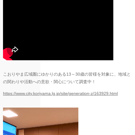
こおりやま広域圏にゆかりのある13～30歳の皆様を対象に、地域と
の関わりや活動への意欲・関心について調査中！
https://www.city.koriyama.lg.jp/site/generation-z/163929.html