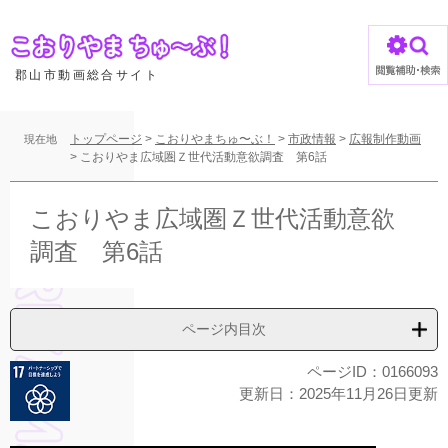
ペ
ー
ジ
の
郡山市動画総合サイト
先
頭
で
トップページ
>
こおりやまちゅ〜ぶ！
>
市政情報
>
広報制作動画
現在地
す
>
こおりやま広域圏Ｚ世代活動意欲調査 第6話
。
本
文
こおりやま広域圏Ｚ世代活動意欲
調査 第6話
ページ内目次
ページID：0166093
更新日：2025年11月26日更新