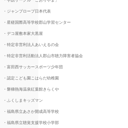
・手話サークル「こおりやま」
・ジャンプロープ日本代表
・星槎国際高等学校郡山学習センター
・デコ屋敷本家大黒屋
・特定非営利法人あいえるの会
・特定非営利活動法人郡山市聴力障害者協会
・富田西サッカースポーツ少年団
・認定こども園こはらだ幼稚園
・磐梯熱海温泉紅葉館きらくや
・ふくしまキッズマン
・福島県立あさか開成高等学校
・福島県立聴覚支援学校小学部