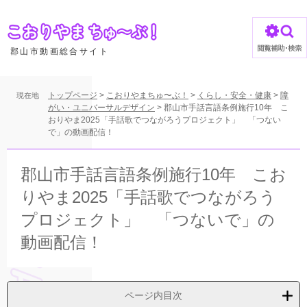
ペ
ー
ジ
の
郡山市動画総合サイト
先
頭
で
トップページ
>
こおりやまちゅ〜ぶ！
>
くらし・安全・健康
>
障
現在地
す
がい・ユニバーサルデザイン
>
郡山市手話言語条例施行10年 こ
おりやま2025「手話歌でつながろうプロジェクト」 「つない
。
で」の動画配信！
本
文
郡山市手話言語条例施行10年 こお
りやま2025「手話歌でつながろう
プロジェクト」 「つないで」の
動画配信！
ページ内目次