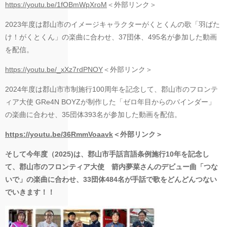
https://youtu.be/1fOBmWpXroM
＜外部リンク＞
2023年度は郡山市のイメージキャラクターがくとくんの歌「羽ばた
け！がくとくん」の楽曲に合わせ、37団体、495名が参加した動画
を配信。
https://youtu.be/_xXz7rdPNOY
＜外部リンク＞
2024年度は郡山市市制施行100周年を記念して、郡山市のフロンテ
ィア大使 GRe4N BOYZが制作した「ゼロ年目からのバインダー」
の楽曲に合わせ、35団体393名が参加した動画を配信。
https://youtu.be/36RmmVoaavk
＜外部リンク＞
そして今年度（2025)は、郡山市手話言語条例施行10年を記念し
て、郡山市のフロンティア大使 箭内夢菜さんのデビュー曲「つな
いで」の楽曲に合わせ、33団体484名が手話で歌をどんどんつない
でいきます！！