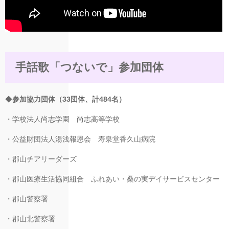
手話歌「つないで」参加団体
◆
参加協力団体（33団体、計484名）
・学校法人尚志学園 尚志高等学校
・公益財団法人湯浅報恩会 寿泉堂香久山病院
・郡山チアリーダーズ
・郡山医療生活協同組合 ふれあい・桑の実デイサービスセンター
・郡山警察署
・郡山北警察署