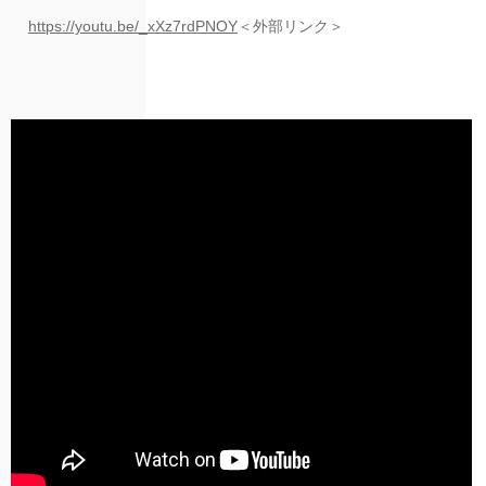
https://youtu.be/_xXz7rdPNOY
＜外部リンク＞