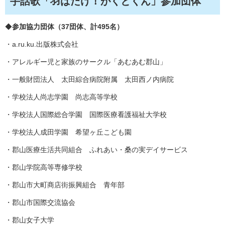
手話歌「羽ばたけ！がくとくん」参加団体
◆
参加協力団体（37団体、計495名）
・a.ru.ku.出版株式会社
・アレルギー児と家族のサークル「あむあむ郡山」
・一般財団法人 太田綜合病院附属 太田西ノ内病院
・学校法人尚志学園 尚志高等学校
・学校法人国際総合学園 国際医療看護福祉大学校
・学校法人成田学園 希望ヶ丘こども園
・郡山医療生活共同組合 ふれあい・桑の実デイサービス
・郡山学院高等専修学校
・郡山市大町商店街振興組合 青年部
・郡山市国際交流協会
・郡山女子大学