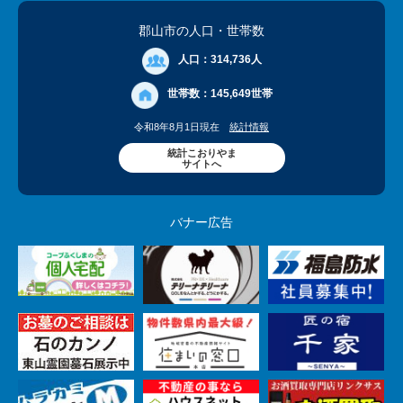
郡山市の人口
・世帯数
人口：
314,736人
世帯数：
145,649世帯
令和8年8月1日現在
統計情報
統計こおりやま
サイトへ
バナー広告