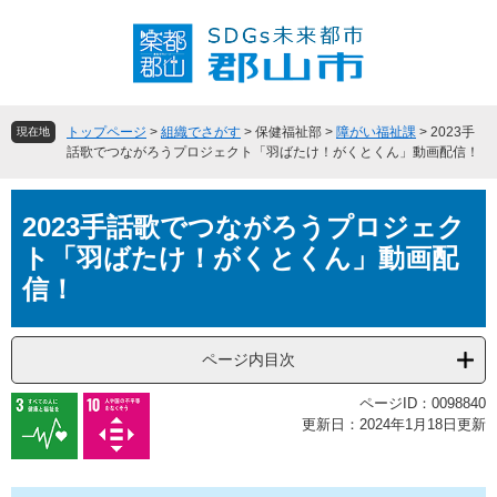
ペ
メ
ー
ニ
ジ
ュ
の
ー
先
を
頭
飛
トップページ
>
組織でさがす
>
保健福祉部
>
障がい福祉課
>
2023手
現在地
で
ば
話歌でつながろうプロジェクト「羽ばたけ！がくとくん」動画配信！
す
し
。
て
本
本
2023手話歌でつながろうプロジェク
文
文
ト「羽ばたけ！がくとくん」動画配
へ
信！
ページ内目次
ページID：0098840
更新日：2024年1月18日更新