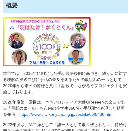
概要
本市では、2015年に制定した手話言語条例に基づき、障がいに対す
る理解の浸透並びに手話の普及を図るための取組みの一つとして、
2020年から市民の皆様と共に手話歌でつながろうプロジェクトを実
施しております。
2020年度第一回目は、本市フロンティア大使GReeeeNの楽曲であ
る「星影のエール」を市内の小学生360名が手話歌で表現した動画
を発信、
https://www.city.koriyama.lg.jp/soshiki/65/5480.html
2022年度は、第二弾として「誰一人として取り残されない」持続可
能な社会の実現に取り組むSDGsの普及・実践に着目、NHK発信の