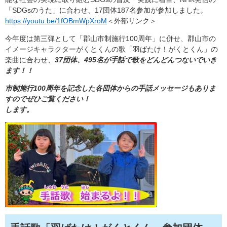
「SDGsのうた」に合わせ、17団体187名参加が参加しました。
https://youtu.be/1fOBmWpXroM
＜外部リンク＞
今年度は第三弾として「郡山市制施行100周年」に併せ、郡山市の
イメージキャラクターがくとくんの歌「羽ばたけ！がくとくん」の
楽曲に合わせ、
37団体、495名が手話で歌をどんどんつないでいき
ます！！
市制施行100周年を記念した各団体からの手話メッセージもありま
すのでぜひご覧ください！
します。