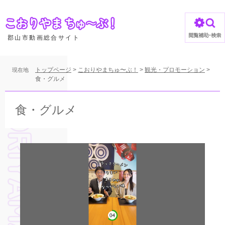
ペ
ー
ジ
の
郡山市動画総合サイト
先
頭
で
トップページ
>
こおりやまちゅ〜ぶ！
>
観光・プロモーション
>
現在地
す
食・グルメ
。
本
文
食・グルメ