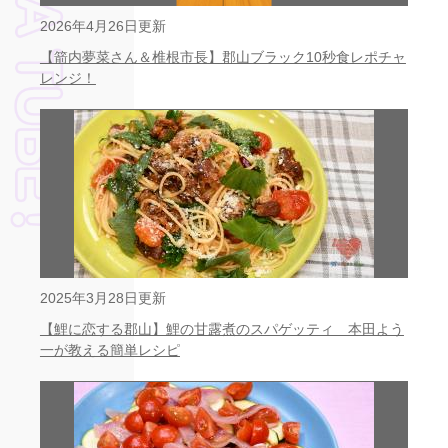
2026年4月26日更新
【箭内夢菜さん＆椎根市長】郡山ブラック10秒食レポチャ
レンジ！
2025年3月28日更新
【鯉に恋する郡山】鯉の甘露煮のスパゲッティ 本田よう
一が教える簡単レシピ