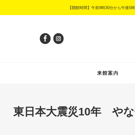
ペ
メ
【開館時間】午前9時30分から午後
ー
ニ
ジ
ュ
の
ー
先
を
頭
飛
で
ば
す
し
。
て
本
来館案内
文
へ
東日本大震災10年 や