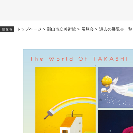
トップページ
>
郡山市立美術館
>
展覧会
>
過去の展覧会一覧
現在地
本
文