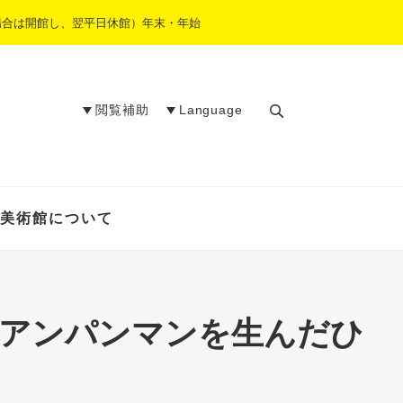
場合は開館し、翌平日休館）年末・年始
閲覧補助
Language
検
索
美術館について
 アンパンマンを生んだひ