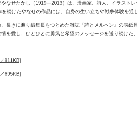
やなせたかし（1919—2013）は、漫画家、詩人、イラスト
作を続けたやなせの作品には、自身の生い立ちや戦争体験を通
、長きに渡り編集長をつとめた雑誌『詩とメルヘン』の表紙原
叙情を愛し、ひとびとに勇気と希望のメッセージを送り続けた
811KB]
695KB]