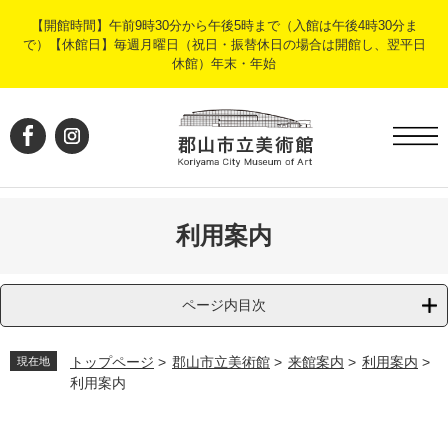
ペ
メ
【開館時間】午前9時30分から午後5時まで（入館は午後4時30分ま
ー
ニ
で）【休館日】毎週月曜日（祝日・振替休日の場合は開館し、翌平日
ジ
ュ
休館）年末・年始
の
ー
先
を
頭
飛
で
ば
す
し
。
て
本
文
利用案内
へ
ページ内目次
トップページ
>
郡山市立美術館
>
来館案内
>
利用案内
>
現在地
利用案内