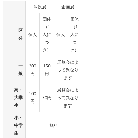
常設展
企画展
団体
団体
（1
（1
区
個人
人に
個人
人に
分
つ
つ
き）
き）
展覧会によ
一
200
150
って異なり
般
円
円
ます
高・
展覧会によ
100
大学
70円
って異なり
円
生
ます
小・
中学
無料
生