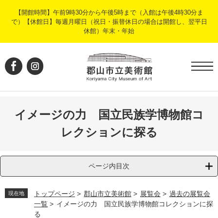
ペ
メ
【開館時間】午前9時30分から午後5時まで（入館は午後4時30分ま
ー
ニ
で）【休館日】毎週月曜日（祝日・振替休日の場合は開館し、翌平日
ジ
ュ
休館）年末・年始
の
ー
先
を
頭
飛
で
ば
す
し
。
て
本
文
イメージの力 国立民族学博物館コ
へ
レクションに探る
ページ内目次
トップページ
>
郡山市立美術館
>
展覧会
>
過去の展覧会
現在地
一覧
>
イメージの力 国立民族学博物館コレクションに探
る