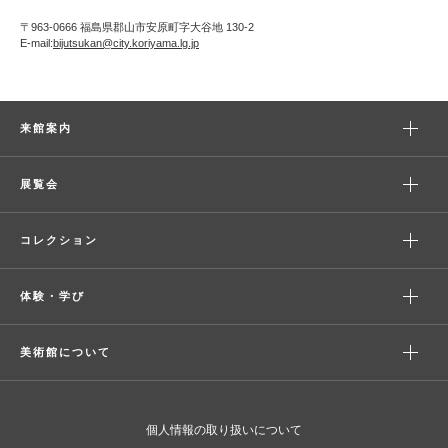
〒963-0666 福島県郡山市安原町字大谷地 130-2
E-mail:
bijutsukan@city.koriyama.lg.jp
来館案内
展覧会
コレクション
体験・学び
美術館について
個人情報の取り扱いについて