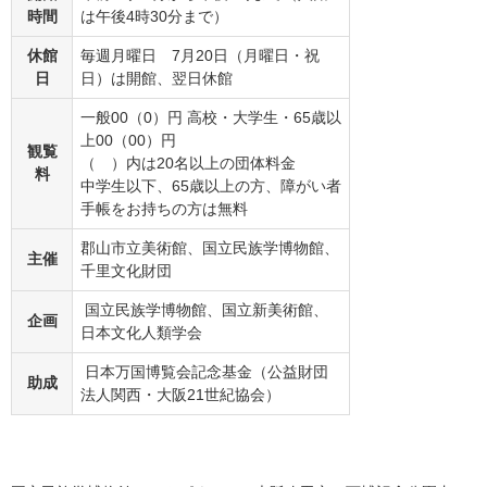
時間
は午後4時30分まで）
休館
毎週月曜日 7月20日（月曜日・祝
日
日）は開館、翌日休館
一般00（0）円 高校・大学生・65歳以
上00（00）円
観覧
（ ）内は20名以上の団体料金
料
中学生以下、65歳以上の方、障がい者
手帳をお持ちの方は無料
郡山市立美術館、国立民族学博物館、
主催
千里文化財団
国立民族学博物館、国立新美術館、
企画
日本文化人類学会
日本万国博覧会記念基金（公益財団
助成
法人関西・大阪21世紀協会）