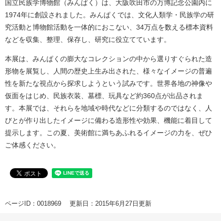
国立民族学博物館（みんぱく）は、大阪吹田市の万博記念公園内に
1974年に創設されました。みんぱくでは、文化人類学・民族学の研
究活動と博物館活動を一体的におこない、34万点を数える標本資料
などを収集、整理、保存し、研究に役立てています。
本展は、みんぱくの膨大なコレクションの中から選りすぐられた造
形物を展覧し、人間の歴史上生み出された、様々なイメージの普遍
性を新たな視点から探求しようという試みです。世界各地の神像や
仮面をはじめ、民族衣装、墓標、玩具など約360点が出品されま
す。本展では、それらを地域や時代などに分類するのではなく、人
びとが作り出したイメージに備わる造形性や効果、機能に着目して
提示します。この夏、美術館に満ちあふれるイメージの力を、ぜひ
ご体感ください。
ページID：0018969
更新日：2015年6月27日更新