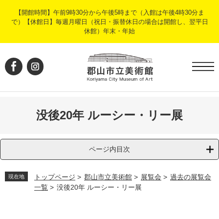
ペ
メ
【開館時間】午前9時30分から午後5時まで（入館は午後4時30分ま
ー
ニ
で）【休館日】毎週月曜日（祝日・振替休日の場合は開館し、翌平日
ジ
ュ
休館）年末・年始
の
ー
先
を
頭
飛
で
ば
す
し
。
て
本
文
没後20年 ルーシー・リー展
へ
ページ内目次
トップページ
>
郡山市立美術館
>
展覧会
>
過去の展覧会
現在地
一覧
>
没後20年 ルーシー・リー展