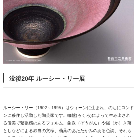
没後20年 ルーシー・リー展
ルーシー・リー（1902～1995）はウィーンに生まれ、のちにロンド
ンに移住し活動した陶芸家です。轆轤(ろくろ)によって生み出され
る優美で緊張感のあるフォルム、象嵌（ぞうがん）や掻（か）き落
としなどによる独自の文様、釉薬のあたたかみのある色調、それら