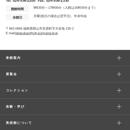
024-956-2200
024-956-2350
Tel.
Fax.
9時30分～17時00分（入館は16時30分まで）
開館時間
月曜(祝日の場合は翌平日)、年末年始
休館日
〒963-0666 福島県郡山市安原町字大谷地 130-2
E-mail:
bijutsukan@city.koriyama.lg.jp
来館案内
展覧会
コレクション
体験・学び
美術館について