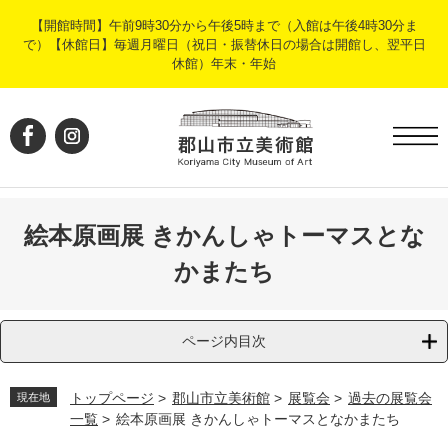
ペ
メ
【開館時間】午前9時30分から午後5時まで（入館は午後4時30分ま
ー
ニ
で）【休館日】毎週月曜日（祝日・振替休日の場合は開館し、翌平日
ジ
ュ
休館）年末・年始
の
ー
先
を
頭
飛
で
ば
す
し
。
て
本
文
絵本原画展 きかんしゃトーマスとな
へ
かまたち
ページ内目次
トップページ
>
郡山市立美術館
>
展覧会
>
過去の展覧会
現在地
一覧
>
絵本原画展 きかんしゃトーマスとなかまたち