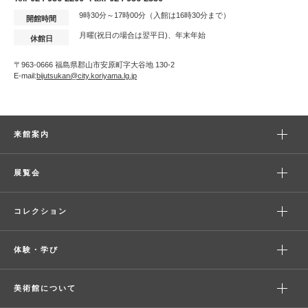
9時30分～17時00分（入館は16時30分まで）
開館時間
月曜(祝日の場合は翌平日)、年末年始
休館日
〒963-0666 福島県郡山市安原町字大谷地 130-2
E-mail:
bijutsukan@city.koriyama.lg.jp
来館案内
展覧会
コレクション
体験・学び
美術館について