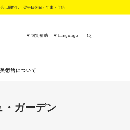
場合は開館し、翌平日休館）年末・年始
閲覧補助
Language
検
索
美術館について
ュ・ガーデン