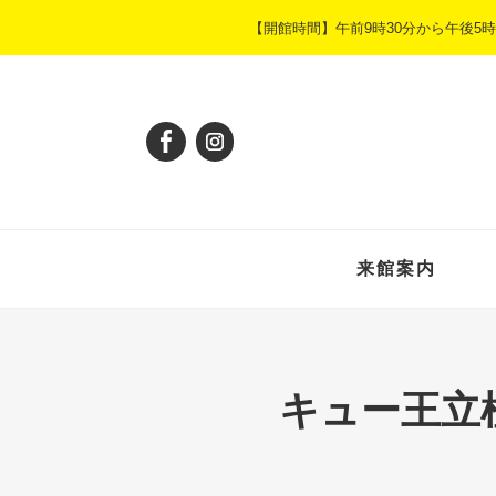
ペ
メ
【開館時間】午前9時30分から午後
ー
ニ
ジ
ュ
の
ー
先
を
頭
飛
で
ば
す
し
。
て
本
来館案内
文
へ
キュー王立