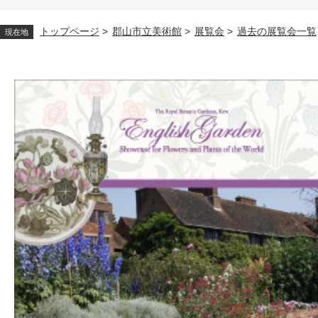
トップページ
>
郡山市立美術館
>
展覧会
>
過去の展覧会一覧
現在地
本
文