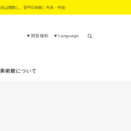
場合は開館し、翌平日休館）年末・年始
閲覧補助
Language
検
索
美術館について