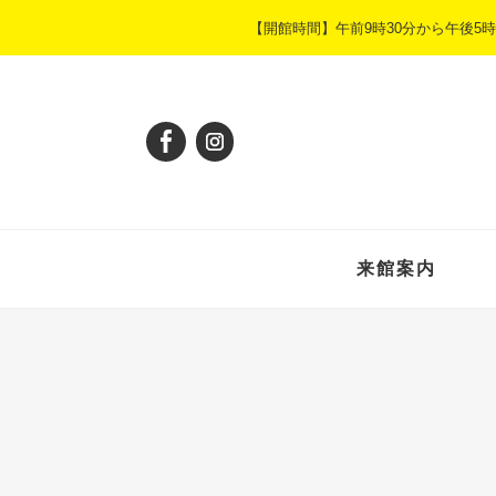
ペ
メ
【開館時間】午前9時30分から午後
ー
ニ
ジ
ュ
の
ー
先
を
頭
飛
で
ば
す
し
。
て
本
来館案内
文
へ