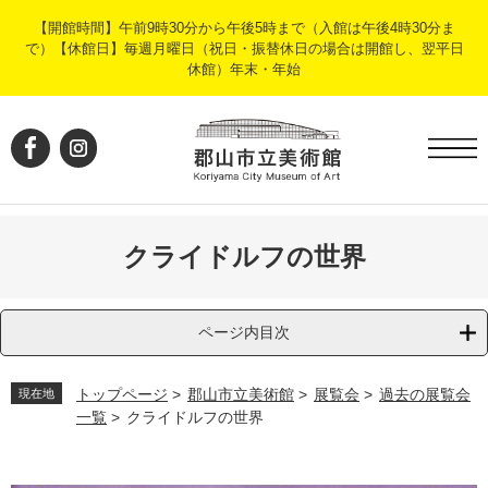
ペ
メ
【開館時間】午前9時30分から午後5時まで（入館は午後4時30分ま
ー
ニ
で）【休館日】毎週月曜日（祝日・振替休日の場合は開館し、翌平日
ジ
ュ
休館）年末・年始
の
ー
先
を
頭
飛
で
ば
す
し
。
て
本
文
クライドルフの世界
へ
ページ内目次
トップページ
>
郡山市立美術館
>
展覧会
>
過去の展覧会
現在地
一覧
>
クライドルフの世界