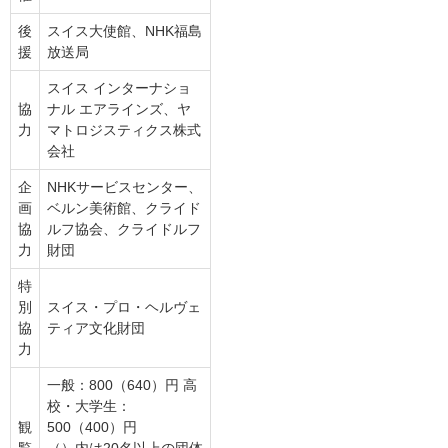
後
スイス大使館、NHK福島
援
放送局
スイス インターナショ
協
ナル エアラインズ、ヤ
力
マトロジスティクス株式
会社
企
NHKサービスセンター、
画
ベルン美術館、クライド
協
ルフ協会、クライドルフ
力
財団
特
別
スイス・プロ・ヘルヴェ
協
ティア文化財団
力
一般：800（640）円 高
校・大学生：
観
500（400）円