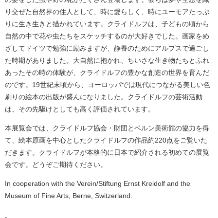
り交ぜた自然界の住人として、時に愛らしく、時にユーモアたっぷ
りに生き生きと描かれています。クライドルフは、子どもの頃から
自然の中で花や虫たちをスケッチするのが大好きでした。画家をめ
ざしてドイツで勉強に励みますが、静養のためにアルプスで過ごし
た時期がありました。大自然に抱かれ、ちいさな生き物たちとふれ
あったその時の体験が、クライドルフの豊かな創造の世界を育んだ
のです。19世紀末頃から、ヨーロッパでは現代につながる美しい色
刷りの絵本の出版が盛んになりました。クライドルフの芸術活動
は、その先駆けとしても高く評価されています。
本展覧会では、クライドルフ協会・財団とベルン美術館の協力を得
て、絵本原画を中心としたクライドルフの作品約220点をご覧いた
だきます。クライドルフが本格的に日本で紹介される初めての展覧
会です。どうぞご期待ください。
In cooperation with the Verein/Stiftung Ernst Kreidolf and the
Museum of Fine Arts, Berne, Switzerland.