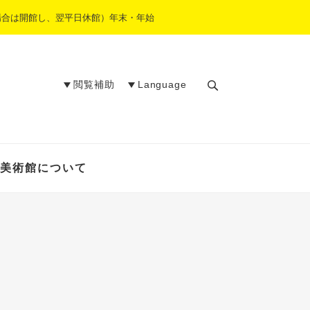
場合は開館し、翌平日休館）年末・年始
閲覧補助
Language
検
索
美術館について