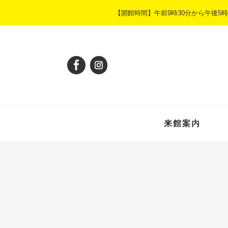
ペ
メ
【開館時間】午前9時30分から午後
ー
ニ
ジ
ュ
の
ー
先
を
頭
飛
で
ば
す
し
。
て
本
来館案内
文
へ