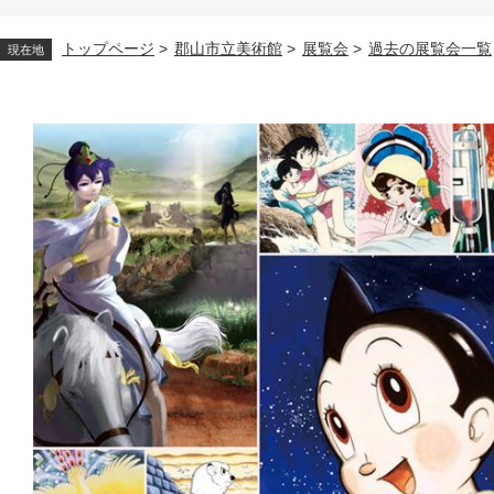
トップページ
>
郡山市立美術館
>
展覧会
>
過去の展覧会一覧
現在地
本
文