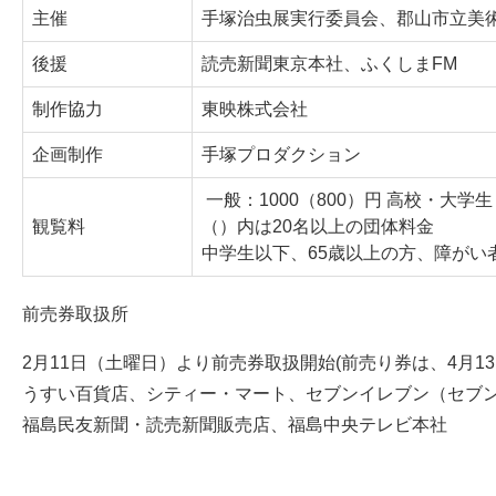
主催
手塚治虫展実行委員会、郡山市立美
後援
読売新聞東京本社、ふくしまFM
制作協力
東映株式会社
企画制作
手塚プロダクション
一般：1000（800）円 高校・大学生
観覧料
（）内は20名以上の団体料金
中学生以下、65歳以上の方、障がい
前売券取扱所
2月11日（土曜日）より前売券取扱開始(前売り券は、4月1
うすい百貨店、シティー・マート、セブンイレブン（セブンコ
福島民友新聞・読売新聞販売店、福島中央テレビ本社