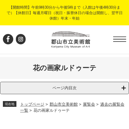
ペ
メ
【開館時間】午前9時30分から午後5時まで（入館は午後4時30分ま
ー
ニ
で）【休館日】毎週月曜日（祝日・振替休日の場合は開館し、翌平日
ジ
ュ
休館）年末・年始
の
ー
先
を
頭
飛
で
ば
す
し
。
て
本
文
花の画家ルドゥーテ
へ
ページ内目次
トップページ
>
郡山市立美術館
>
展覧会
>
過去の展覧会
現在地
一覧
>
花の画家ルドゥーテ