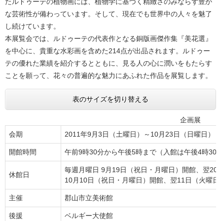
たルドゥーテの植物画には、植物学に基づく精緻さのみならず豊か
な芸術性が備わっています。そして、現在でも世界中の人々を魅了
し続けています。
本展覧会では、ルドゥーテの代表作となる銅版画傑作集『美花選』
を中心に、貴重な水彩画を含めた214点が出品されます。ルドゥー
テの優れた業績を紹介するとともに、見る人の心に潤いをもたらす
ことを願って、花々の普遍的な魅力にあふれた作品を展覧します。
表のサイズを切り替える
企画展
会期
2011年9月3日（土曜日）～10月23日（日曜日）
開館時間
午前9時30分から午後5時まで（入館は午後4時30
毎週月曜日 9月19日（祝日・月曜日）開館、翌2
休館日
10月10日（祝日・月曜日）開館、翌11日（火曜
主催
郡山市立美術館
後援
ベルギー大使館