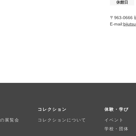
休館日
〒963-066
E-mail:
bijuts
コレクション
体験・学び
の展覧会
コレクションについて
イベント
学校・団体