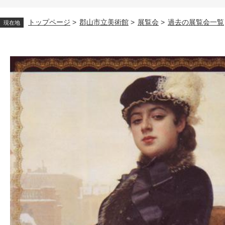
トップページ
>
郡山市立美術館
>
展覧会
>
過去の展覧会一覧
現在地
本
文