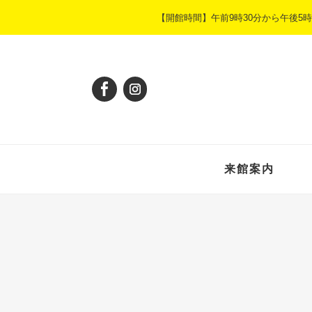
ペ
メ
【開館時間】午前9時30分から午後
ー
ニ
ジ
ュ
の
ー
先
を
頭
飛
で
ば
す
し
。
て
本
来館案内
文
へ