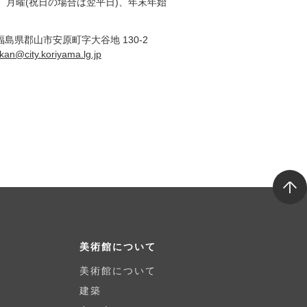
月曜(祝日の場合は翌平日)、年末年始
6 福島県郡山市安原町字大谷地 130-2
ukan@city.koriyama.lg.jp
T
o
p
美術館について
美術館について
建築