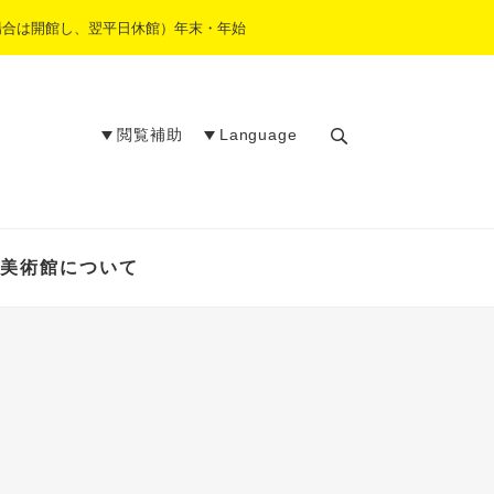
場合は開館し、翌平日休館）年末・年始
閲覧補助
Language
検
索
美術館について