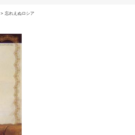
>
忘れえぬロシア