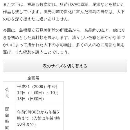
また大下は、福島も数度訪れ、猪苗代や桧原湖、尾瀬などを描いた
作品も残しています。風光明媚で変化に富んだ福島の自然は、大下
の心を深く捉えたに違いありません。
今回は、島根県立石見美術館の所蔵品から、名品約80点と、絵はが
きを初めとした資料類を展示します。清々しい色彩と細やかな筆づ
かいによって描かれた大下の水彩画は、多くの人の心に清新な風を
運び、また郷愁を誘うことでしょう。
表のサイズを切り替える
企画展
平成21（2009）年9月
会
12日（土曜日）～10月
期
18日（日曜日）
開
午前9時30分から午後5
館
時まで（入館は午後4時
時
30分まで）
間