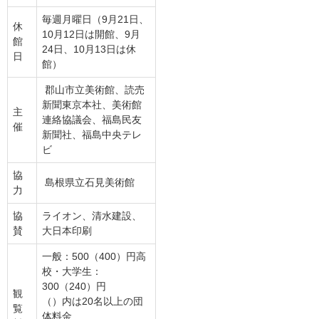
毎週月曜日（9月21日、
休
10月12日は開館、9月
館
24日、10月13日は休
日
館）
郡山市立美術館、読売
新聞東京本社、美術館
主
連絡協議会、福島民友
催
新聞社、福島中央テレ
ビ
協
島根県立石見美術館
力
協
ライオン、清水建設、
賛
大日本印刷
一般：500（400）円高
校・大学生：
300（240）円
観
（）内は20名以上の団
覧
体料金