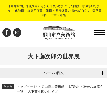
ペ
メ
【開館時間】午前9時30分から午後5時まで（入館は午後4時30分ま
ー
ニ
で）【休館日】毎週月曜日（祝日・振替休日の場合は開館し、翌平日
ジ
ュ
休館）年末・年始
の
ー
先
を
頭
飛
で
ば
す
し
。
て
本
文
大下藤次郎の世界展
へ
ページ内目次
トップページ
>
郡山市立美術館
>
展覧会
>
過去の展覧会
現在地
一覧
>
大下藤次郎の世界展