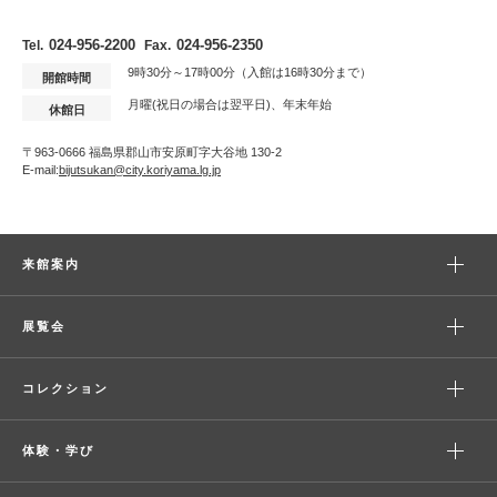
024-956-2200
024-956-2350
Tel.
Fax.
9時30分～17時00分（入館は16時30分まで）
開館時間
月曜(祝日の場合は翌平日)、年末年始
休館日
〒963-0666 福島県郡山市安原町字大谷地 130-2
E-mail:
bijutsukan@city.koriyama.lg.jp
来館案内
展覧会
コレクション
体験・学び