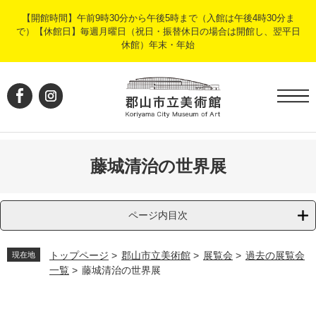
ペ
メ
【開館時間】午前9時30分から午後5時まで（入館は午後4時30分ま
ー
ニ
で）【休館日】毎週月曜日（祝日・振替休日の場合は開館し、翌平日
ジ
ュ
休館）年末・年始
の
ー
先
を
頭
飛
で
ば
す
し
。
て
本
文
藤城清治の世界展
へ
ページ内目次
トップページ
>
郡山市立美術館
>
展覧会
>
過去の展覧会
現在地
一覧
>
藤城清治の世界展