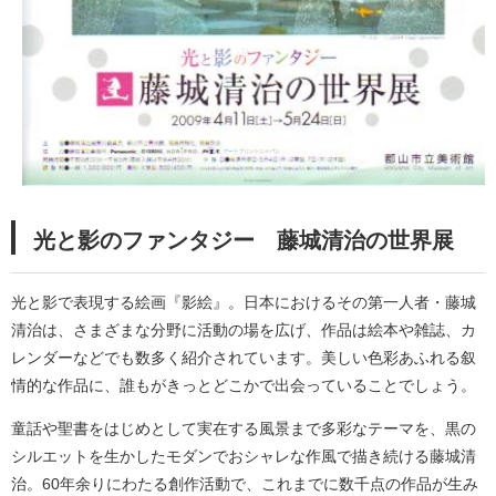
光と影のファンタジー 藤城清治の世界展
光と影で表現する絵画『影絵』。日本におけるその第一人者・藤城
清治は、さまざまな分野に活動の場を広げ、作品は絵本や雑誌、カ
レンダーなどでも数多く紹介されています。美しい色彩あふれる叙
情的な作品に、誰もがきっとどこかで出会っていることでしょう。
童話や聖書をはじめとして実在する風景まで多彩なテーマを、黒の
シルエットを生かしたモダンでおシャレな作風で描き続ける藤城清
治。60年余りにわたる創作活動で、これまでに数千点の作品が生み