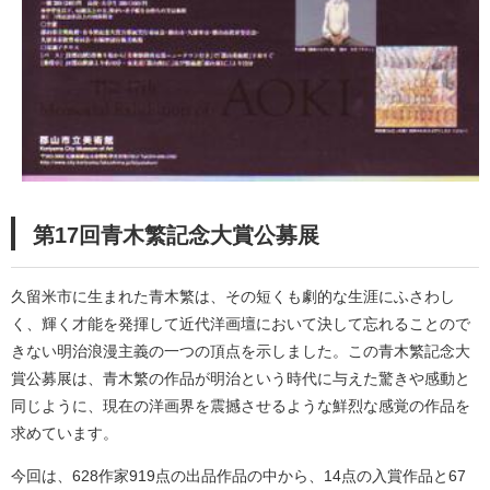
第17回青木繁記念大賞公募展
久留米市に生まれた青木繁は、その短くも劇的な生涯にふさわし
く、輝く才能を発揮して近代洋画壇において決して忘れることので
きない明治浪漫主義の一つの頂点を示しました。この青木繁記念大
賞公募展は、青木繁の作品が明治という時代に与えた驚きや感動と
同じように、現在の洋画界を震撼させるような鮮烈な感覚の作品を
求めています。
今回は、628作家919点の出品作品の中から、14点の入賞作品と67