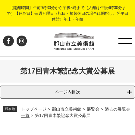
ペ
メ
【開館時間】午前9時30分から午後5時まで（入館は午後4時30分ま
ー
ニ
で）【休館日】毎週月曜日（祝日・振替休日の場合は開館し、翌平日
ジ
ュ
休館）年末・年始
の
ー
先
を
頭
飛
で
ば
す
し
。
て
本
文
第17回青木繁記念大賞公募展
へ
ページ内目次
トップページ
>
郡山市立美術館
>
展覧会
>
過去の展覧会
現在地
一覧
>
第17回青木繁記念大賞公募展