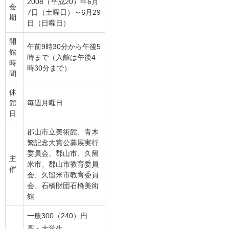
2008（平成20）年6月
会
7日（土曜日）～6月29
期
日（日曜日）
開
午前9時30分から午後5
館
時まで（入館は午後4
時
時30分まで）
間
休
館
毎週月曜日
日
郡山市立美術館、青木
繁記念大賞公募展実行
委員会、郡山市、久留
主
米市、郡山市教育委員
催
会、久留米市教育委員
会、石橋財団石橋美術
館
一般300（240）円
高・大学生