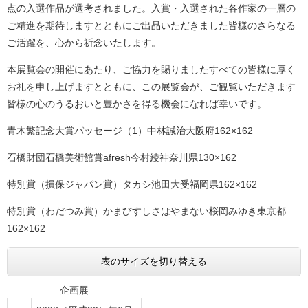
点の入選作品が選考されました。入賞・入選された各作家の一層の
ご精進を期待しますとともにご出品いただきました皆様のさらなる
ご活躍を、心から祈念いたします。
本展覧会の開催にあたり、ご協力を賜りましたすべての皆様に厚く
お礼を申し上げますとともに、この展覧会が、ご観覧いただきます
皆様の心のうるおいと豊かさを得る機会になれば幸いです。
青木繁記念大賞パッセージ（1）中林誠治大阪府162×162
石橋財団石橋美術館賞afresh今村綾神奈川県130×162
特別賞（損保ジャパン賞）タカシ池田大受福岡県162×162
特別賞（わだつみ賞）かまびすしさはやまない桜岡みゆき東京都
162×162
表のサイズを切り替える
企画展