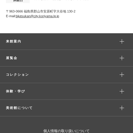
休館日
〒963-0666 福島県郡山市安原町字大谷地 130-2
E-mail:
bijutsukan@city.koriyama.lg.jp
来館案内
展覧会
コレクション
体験・学び
美術館について
個人情報の取り扱いについて