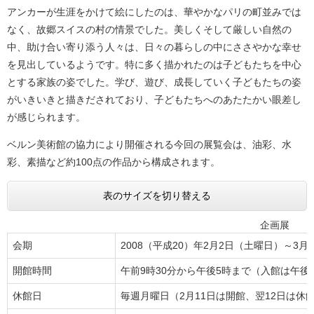
アンカーが生涯をかけて絵にしたのは、華やかなパリの町並みでは
なく、故郷スイスの村の情景でした。美しくそして厳しい自然の
中、助け合い寄り添う人々は、日々の暮らしの中にささやかな幸せ
を見出しているようです。特に多く描かれたのは子どもたちを中心
とする家族の姿でした。学び、遊び、成長していく子どもたちの姿
がいきいきと描きだされており、子どもたちへのあたたかい眼差し
が感じられます。
ベルン美術館の協力により開催される今回の展覧会は、油彩、水
彩、素描など約100点の作品から構成されます。
表のサイズを切り替える
企画展
会期
2008（平成20）年2月2日（土曜日）～3月
開館時間
午前9時30分から午後5時まで（入館は午後
休館日
毎週月曜日（2月11日は開館、翌12日は休