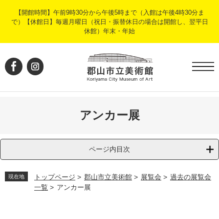
ペ
メ
【開館時間】午前9時30分から午後5時まで（入館は午後4時30分ま
ー
ニ
で）【休館日】毎週月曜日（祝日・振替休日の場合は開館し、翌平日
ジ
ュ
休館）年末・年始
の
ー
先
を
頭
飛
で
ば
す
し
。
て
本
文
アンカー展
へ
ページ内目次
トップページ
>
郡山市立美術館
>
展覧会
>
過去の展覧会
現在地
一覧
>
アンカー展