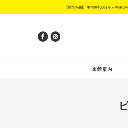
ペ
メ
【開館時間】午前9時30分から午後
ー
ニ
ジ
ュ
の
ー
先
を
頭
飛
で
ば
す
し
。
て
本
来館案内
文
へ