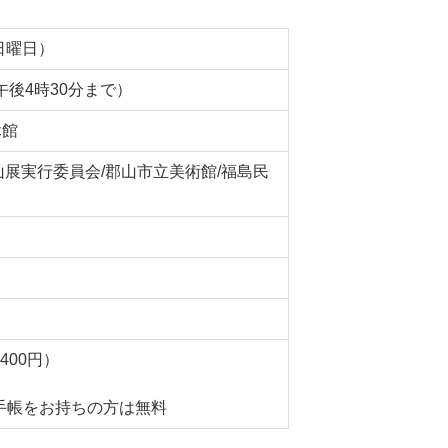
（日曜日）
午後4時30分まで）
休館
展実行委員会/郡山市立美術館/福島民
（400円）
手帳をお持ちの方は無料