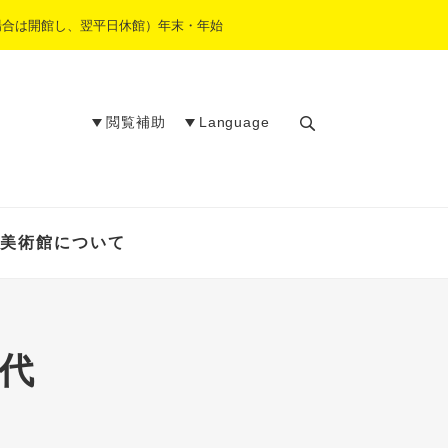
場合は開館し、翌平日休館）年末・年始
閲覧補助
Language
検
索
美術館について
代