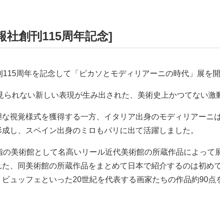
社創刊115周年記念]
刊115周年を記念して「ピカソとモディリアーニの時代」展を
は見られない新しい表現が生み出された、美術史上かつてない激
胆な視覚様式を獲得する一方、イタリア出身のモディリアーニ
形成し、スペイン出身のミロもパリに出て活躍しました。
指の美術館として名高いリール近代美術館の所蔵作品によって
れた、同美術館の所蔵作品をまとめて日本で紹介するのは初め
ビュッフェといった20世紀を代表する画家たちの作品約90点