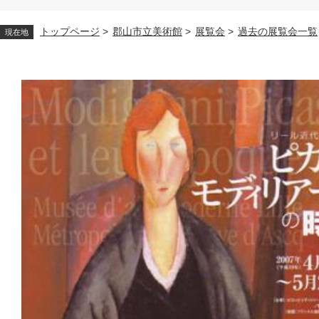
トップページ
>
郡山市立美術館
>
展覧会
>
過去の展覧会一覧
現在地
本
文