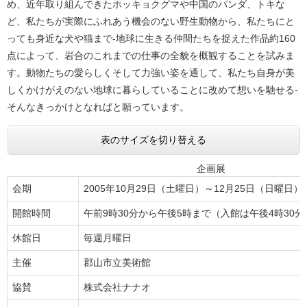
め、近年取り組んできたホッキョクグマや中国のパンダ、トキな
ど、私たちが実際にふれあう機会のない野生動物から、私たちにと
っても身近な犬や猫まで-地球に生きる仲間たちを捉えた作品約160
点によって、岩合のこれまでの仕事の全貌を概観することを試みま
す。動物たちの愛らしくそして力強い姿を通して、私たち自身が美
しくかけがえのない地球に暮らしていることに改めて想いを馳せる-
そんなきっかけとなればと願っています。
表のサイズを切り替える
企画展
会期
2005年10月29日（土曜日）～12月25日（日曜日）
開館時間
午前9時30分から午後5時まで（入館は午後4時30
休館日
毎週月曜日
主催
郡山市立美術館
協賛
株式会社ナナオ