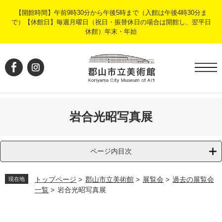
ペ
メ
【開館時間】午前9時30分から午後5時まで（入館は午後4時30分ま
ー
ニ
で）【休館日】毎週月曜日（祝日・振替休日の場合は開館し、翌平日
ジ
ュ
休館）年末・年始
の
ー
先
を
頭
飛
で
ば
す
し
。
て
本
文
岩合光昭写真展
へ
ページ内目次
トップページ
>
郡山市立美術館
>
展覧会
>
過去の展覧会
現在地
一覧
>
岩合光昭写真展