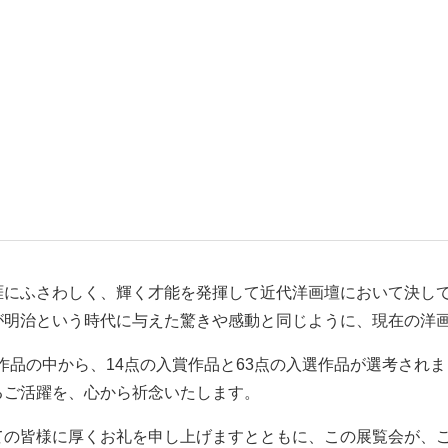
涯にふさわしく、輝く才能を発揮して近代洋画壇において決し
が明治という時代に与えた驚きや感動と同じように、現在の洋
品作品の中から、14点の入賞作品と63点の入選作品が選考さ
るご活躍を、心から祈念いたします。
ての皆様に厚くお礼を申し上げますとともに、この展覧会が、