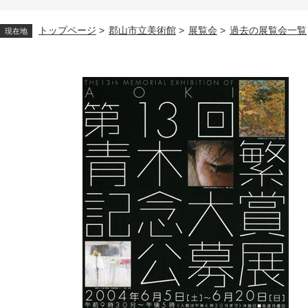
トップページ
>
郡山市立美術館
>
展覧会
>
過去の展覧会一覧
現在地
本
文