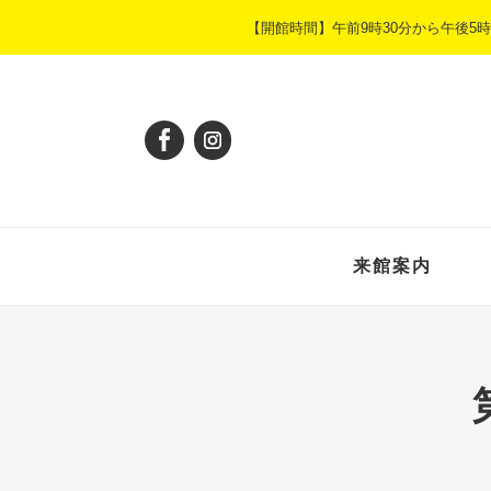
ペ
メ
【開館時間】午前9時30分から午後
ー
ニ
ジ
ュ
の
ー
先
を
頭
飛
で
ば
す
し
。
て
本
来館案内
文
へ