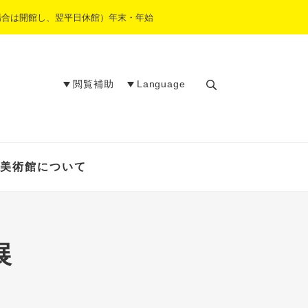
場合は開館し、翌平日休館）年末・年始
閲覧補助
Language
検
索
美術館について
展