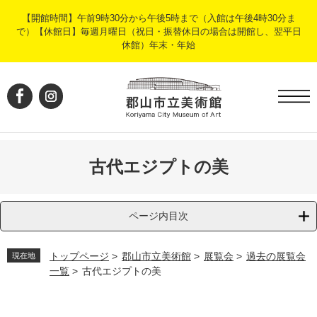
ペ
メ
【開館時間】午前9時30分から午後5時まで（入館は午後4時30分ま
ー
ニ
で）【休館日】毎週月曜日（祝日・振替休日の場合は開館し、翌平日
ジ
ュ
休館）年末・年始
の
ー
先
を
頭
飛
で
ば
す
し
。
て
本
文
古代エジプトの美
へ
ページ内目次
トップページ
>
郡山市立美術館
>
展覧会
>
過去の展覧会
現在地
一覧
>
古代エジプトの美