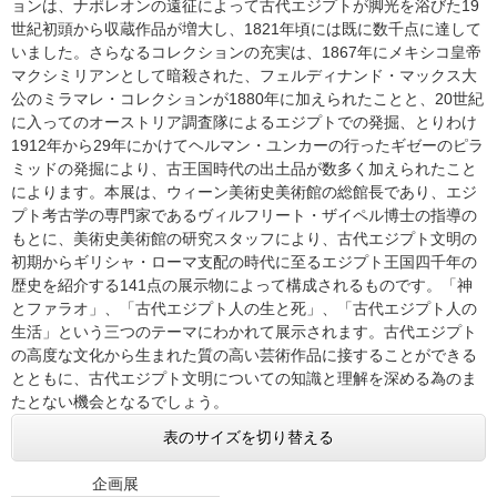
ョンは、ナポレオンの遠征によって古代エジプトが脚光を浴びた19
世紀初頭から収蔵作品が増大し、1821年頃には既に数千点に達して
いました。さらなるコレクションの充実は、1867年にメキシコ皇帝
マクシミリアンとして暗殺された、フェルディナンド・マックス大
公のミラマレ・コレクションが1880年に加えられたことと、20世紀
に入ってのオーストリア調査隊によるエジプトでの発掘、とりわけ
1912年から29年にかけてヘルマン・ユンカーの行ったギゼーのピラ
ミッドの発掘により、古王国時代の出土品が数多く加えられたこと
によります。本展は、ウィーン美術史美術館の総館長であり、エジ
プト考古学の専門家であるヴィルフリート・ザイペル博士の指導の
もとに、美術史美術館の研究スタッフにより、古代エジプト文明の
初期からギリシャ・ローマ支配の時代に至るエジプト王国四千年の
歴史を紹介する141点の展示物によって構成されるものです。「神
とファラオ」、「古代エジプト人の生と死」、「古代エジプト人の
生活」という三つのテーマにわかれて展示されます。古代エジプト
の高度な文化から生まれた質の高い芸術作品に接することができる
とともに、古代エジプト文明についての知識と理解を深める為のま
たとない機会となるでしょう。
表のサイズを切り替える
企画展