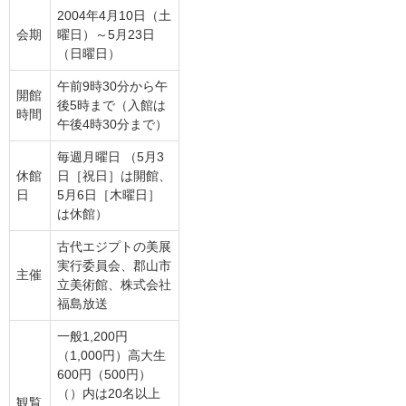
2004年4月10日（土
会期
曜日）～5月23日
（日曜日）
午前9時30分から午
開館
後5時まで（入館は
時間
午後4時30分まで）
毎週月曜日 （5月3
休館
日［祝日］は開館、
日
5月6日［木曜日］
は休館）
古代エジプトの美展
実行委員会、郡山市
主催
立美術館、株式会社
福島放送
一般1,200円
（1,000円）高大生
600円（500円）
（）内は20名以上
観覧