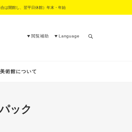
場合は開館し、翌平日休館）年末・年始
閲覧補助
Language
検
索
美術館について
学パック