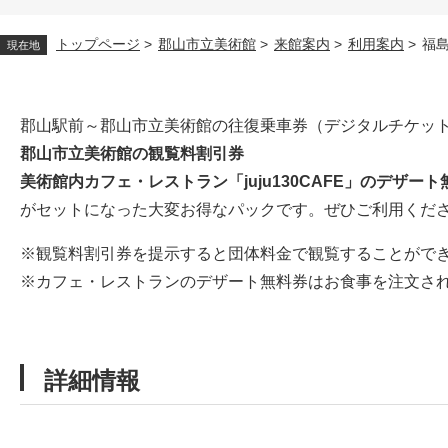
トップページ
>
郡山市立美術館
>
来館案内
>
利用案内
>
福
現在地
本
郡山駅前～郡山市立美術館の往復乗車券（デジタルチケッ
文
郡山市立美術館の観覧料割引券
美術館内カフェ・レストラン「juju130CAFE」のデザート
がセットになった大変お得なパックです。ぜひご利用くだ
※観覧料割引券を提示すると団体料金で観覧することがで
※カフェ・レストランのデザート無料券はお食事を注文さ
詳細情報