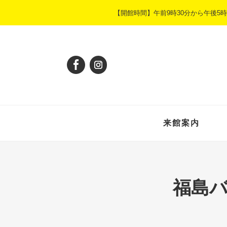
ペ
メ
【開館時間】午前9時30分から午後
ー
ニ
ジ
ュ
の
ー
先
を
頭
飛
で
ば
す
し
。
て
本
来館案内
文
へ
福島バ