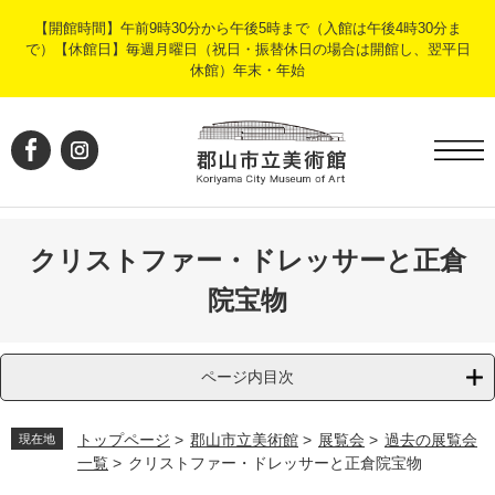
ペ
メ
【開館時間】午前9時30分から午後5時まで（入館は午後4時30分ま
ー
ニ
で）【休館日】毎週月曜日（祝日・振替休日の場合は開館し、翌平日
ジ
ュ
休館）年末・年始
の
ー
先
を
頭
飛
で
ば
す
し
。
て
本
文
クリストファー・ドレッサーと正倉
へ
院宝物
ページ内目次
トップページ
>
郡山市立美術館
>
展覧会
>
過去の展覧会
現在地
一覧
>
クリストファー・ドレッサーと正倉院宝物