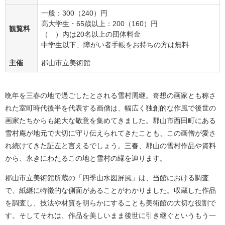
一般：300（240）円
高大学生・65歳以上：200（160）円
観覧料
（ ）内は20名以上の団体料金
中学生以下、障がい者手帳をお持ちの方は無料
主催
郡山市立美術館
晩年を三春の地で過ごしたとされる雪村周継。奇想の画家とも称さ
れた室町時代後半を代表する画僧は、幅広く独創的な作風で後世の
画家たちからも絶大な敬意を集めてきました。郡山市西田町にある
雪村庵が地元で大切に守り伝えられてきたことも、この画僧が愛さ
れ続けてきた証左と言えるでしょう。三春、郡山の雪村作品や資料
から、永きにわたるこの地と雪村の縁を辿ります。
郡山市立美術館所蔵の「四季山水図屏風」は、当館における調査
で、紙継に特徴的な側面があることがわかりました。収蔵した作品
を調査し、技法や材質を明らかにすることも美術館の大切な役割で
す。そしてそれは、作品を美しいまま後世に引き継ぐというもう一