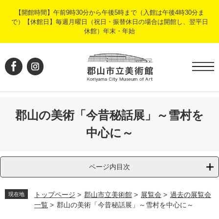
ペ
メ
【開館時間】午前9時30分から午後5時まで（入館は午後4時30分ま
ー
ニ
で）【休館日】毎週月曜日（祝日・振替休日の場合は開館し、翌平日
ジ
ュ
休館）年末・年始
の
ー
先
を
頭
飛
で
ば
す
し
。
て
本
文
郡山の美術「今昔秘話展」～雪村を
へ
中心に～
ページ内目次
トップページ
>
郡山市立美術館
>
展覧会
>
過去の展覧会
現在地
一覧
>
郡山の美術「今昔秘話展」～雪村を中心に～