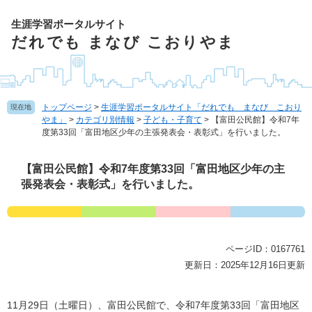
ペ
ー
生涯学習ポータルサイト
ジ
だれでも まなび こおりやま
の
先
頭
で
トップページ
>
生涯学習ポータルサイト「だれでも まなび こおり
現在地
す
やま」
>
カテゴリ別情報
>
子ども・子育て
>
【富田公民館】令和7年
。
度第33回「富田地区少年の主張発表会・表彰式」を行いました。
本
【富田公民館】令和7年度第33回「富田地区少年の主
文
張発表会・表彰式」を行いました。
ページID：0167761
更新日：2025年12月16日更新
11月29日（土曜日）、富田公民館で、令和7年度第33回「富田地区