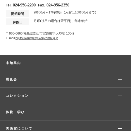
024-956-2200
024-956-2350
Tel.
Fax.
9時30分～17時00分（入館は16時30分まで）
開館時間
月曜(祝日の場合は翌平日)、年末年始
休館日
〒963-0666 福島県郡山市安原町字大谷地 130-2
E-mail:
bijutsukan@city.koriyama.lg.jp
来館案内
展覧会
コレクション
体験・学び
美術館について