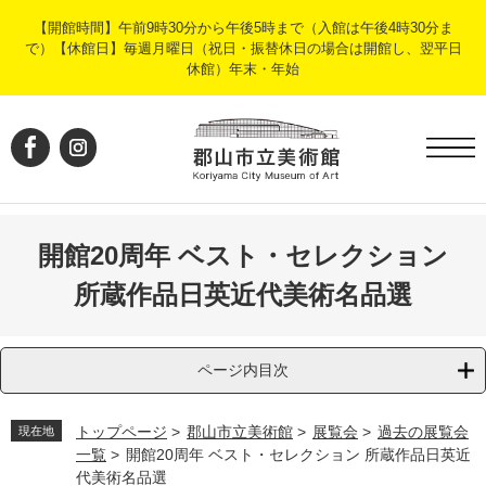
ペ
メ
【開館時間】午前9時30分から午後5時まで（入館は午後4時30分ま
ー
ニ
で）【休館日】毎週月曜日（祝日・振替休日の場合は開館し、翌平日
ジ
ュ
休館）年末・年始
の
ー
先
を
頭
飛
で
ば
す
し
。
て
本
文
開館20周年 ベスト・セレクション
へ
所蔵作品日英近代美術名品選
ページ内目次
トップページ
>
郡山市立美術館
>
展覧会
>
過去の展覧会
現在地
一覧
>
開館20周年 ベスト・セレクション 所蔵作品日英近
代美術名品選