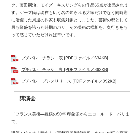
ク、藤田嗣治、モイズ・キスリングらの作品65点が出品されま
す。ゲーズ氏は現在も広く名の知られる大家だけでなく同時期
に活躍した周辺の作家も収集対象としました。芸術の都として
最も隆盛を誇った時期のパリ、その美術の様相を、奥行きをも
って感じていただければ幸いです。
プチパレ チラシ 表 [PDFファイル／634KB]
プチパレ チラシ 裏 [PDFファイル／862KB]
プチパレ プレスリリース [PDFファイル／992KB]
講演会
「フランス美術―豊穣の50年 印象派からエコール・ド・パリま
で」