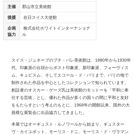
主催
郡山市立美術館
後援
在日スイス大使館
企画
株式会社ホワイトインターナショナ
協力
ル
スイス・ジュネーブのプチ・パレ美術館は、1880年から1930年
代、印象派の台頭からポスト印象派、新印象派、フォーヴィス
ム、キュビスム、そしてエコール・ド・パリまで、パリの地で
制作された作品を中心としたコレクションで知られています。
創設者のオスカー・ゲーズ氏は美術館のモットーを「平和に奉
仕する芸術」とし、優れた作品が多くの国々の間に平和と友好
をもたらすという考えのもとに、1968年の開館以来、国外の大
規模な展覧会に出品協力してきました。
本展ではオーギュスト・ルノワールから始まり、ギュスター
ヴ・カイユボット、モーリス・ドニ、モーリス・ド・ヴラマン