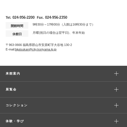
024-956-2200
024-956-2350
Tel.
Fax.
9時30分～17時00分（入館は16時30分まで）
開館時間
月曜(祝日の場合は翌平日)、年末年始
休館日
〒963-0666 福島県郡山市安原町字大谷地 130-2
E-mail:
bijutsukan@city.koriyama.lg.jp
来館案内
展覧会
コレクション
体験・学び