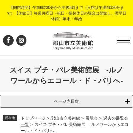
ペ
メ
【開館時間】午前9時30分から午後5時まで（入館は午後4時30分ま
ー
ニ
で）【休館日】毎週月曜日（祝日・振替休日の場合は開館し、翌平日
ジ
ュ
休館）年末・年始
の
ー
先
を
頭
飛
で
ば
す
し
。
て
本
文
スイス プチ・パレ美術館展 ‐ルノ
へ
ワールからエコール・ド・パリへ‐
ページ内目次
トップページ
>
郡山市立美術館
>
展覧会
>
過去の展覧会
現在地
一覧
>
スイス プチ・パレ美術館展 ‐ルノワールからエコ
ール・ド・パリへ‐