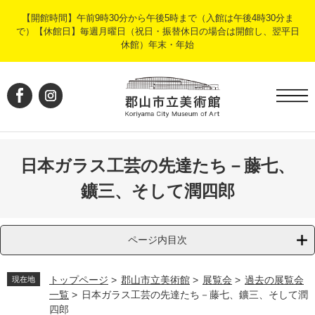
ペ
メ
【開館時間】午前9時30分から午後5時まで（入館は午後4時30分ま
ー
ニ
で）【休館日】毎週月曜日（祝日・振替休日の場合は開館し、翌平日
ジ
ュ
休館）年末・年始
の
ー
先
を
頭
飛
で
ば
す
し
。
て
本
文
日本ガラス工芸の先達たち－藤七、
へ
鑛三、そして潤四郎
ページ内目次
トップページ
>
郡山市立美術館
>
展覧会
>
過去の展覧会
現在地
一覧
>
日本ガラス工芸の先達たち－藤七、鑛三、そして潤
四郎