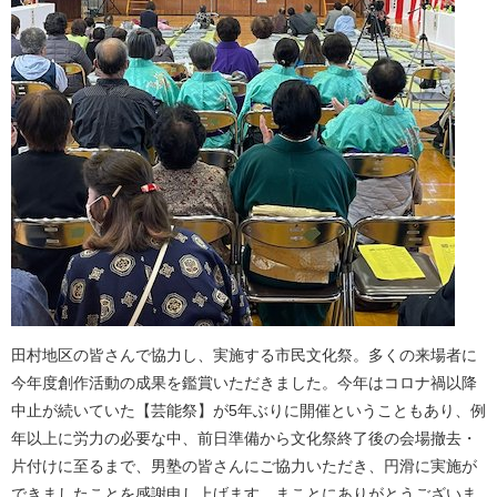
田村地区の皆さんで協力し、実施する市民文化祭。多くの来場者に
今年度創作活動の成果を鑑賞いただきました。今年はコロナ禍以降
中止が続いていた【芸能祭】が5年ぶりに開催ということもあり、例
年以上に労力の必要な中、前日準備から文化祭終了後の会場撤去・
片付けに至るまで、男塾の皆さんにご協力いただき、円滑に実施が
できましたことを感謝申し上げます。まことにありがとうございま