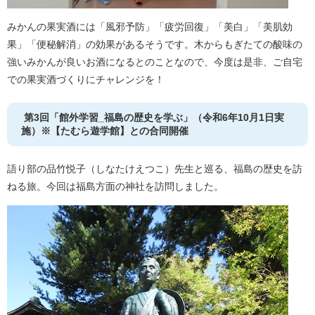
​みかんの果実酒には「風邪予防」「疲労回復」「美白」「美肌効
果」「便秘解消」の効果があるそうです。木からもぎたての酸味の
強いみかんが良いお酒になるとのことなので、今度は是非、ご自宅
での果実酒づくりにチャレンジを！
第3回「館外学習_福島の歴史を学ぶ」（令和6年10月1日実
施）※【たむら遊学館】との合同開催
語り部の品竹悦子（しなたけえつこ）先生と巡る、福島の歴史を訪
ねる旅。今回は福島方面の神社を訪問しました。