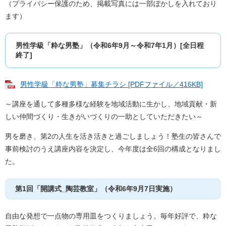
（プライバシー保護のため、掲載写真には一部ぼかしを入れており
ます）
男性学級「粋な男塾」（令和6年9月～令和7年1月）[全日程
終了]
男性学級「粋な男塾」募集チラシ [PDFファイル／416KB]
～講座を通して多種多様な経験を地域活動に生かし、地域貢献・新
しい仲間づくり・生きがいづくりの一助としていただきたい～
男を磨き、第2の人生を活き活きと過ごしましょう！塾生の皆さんで
事前検討のうえ講座内容を決定し、今年度は全6回の構成となりまし
た。
第1回「開講式_陶芸教室」（令和6年9月7日実施）
自由な発想で一点物の専用皿をつくりましょう。毎年好評で、粋な