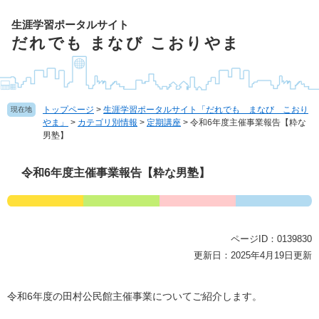
ペ
ー
生涯学習ポータルサイト
ジ
だれでも まなび こおりやま
の
先
頭
で
トップページ
>
生涯学習ポータルサイト「だれでも まなび こおり
現在地
す
やま」
>
カテゴリ別情報
>
定期講座
>
令和6年度主催事業報告【粋な
。
男塾】
本
令和6年度主催事業報告【粋な男塾】
文
ページID：0139830
更新日：2025年4月19日更新
令和6年度の田村公民館主催事業についてご紹介します。