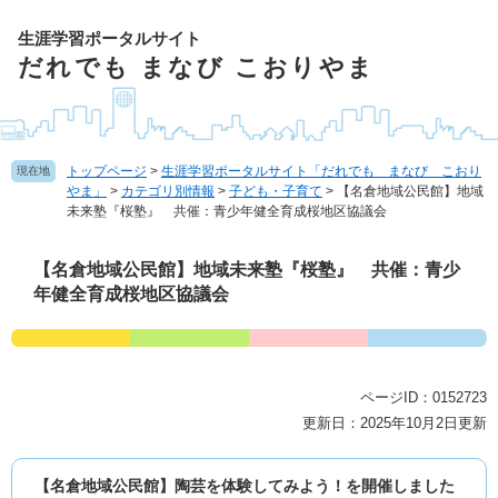
ペ
ー
生涯学習ポータルサイト
ジ
だれでも まなび こおりやま
の
先
頭
で
トップページ
>
生涯学習ポータルサイト「だれでも まなび こおり
現在地
す
やま」
>
カテゴリ別情報
>
子ども・子育て
>
【名倉地域公民館】地域
。
未来塾『桜塾』 共催：青少年健全育成桜地区協議会
本
【名倉地域公民館】地域未来塾『桜塾』 共催：青少
文
年健全育成桜地区協議会
ページID：0152723
更新日：2025年10月2日更新
【名倉地域公民館】陶芸を体験してみよう！を開催しました