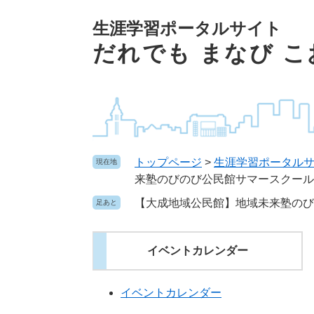
ペ
本文へ
ー
生涯学習ポータルサイト
ジ
だれでも まなび 
の
先
頭
で
す
。
トップページ
>
生涯学習ポータル
現在地
来塾のびのび公民館サマースクール
【大成地域公民館】地域未来塾のび
足あと
イベントカレンダー
イベントカレンダー