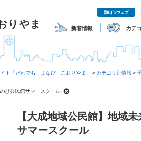
郡山市ウェブ
こおりやま
新着情報
カテ
サイト「だれでも まなび こおりやま」
>
カテゴリ別情報
>
のび公民館サマースクール
本
【大成地域公民館】地域未
文
サマースクール