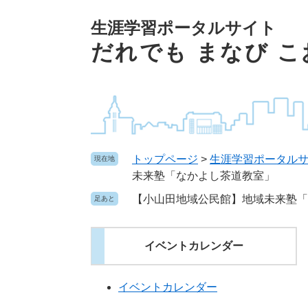
ペ
本文へ
ー
生涯学習ポータルサイト
ジ
だれでも まなび 
の
先
頭
で
す
。
トップページ
>
生涯学習ポータル
現在地
未来塾「なかよし茶道教室」
【小山田地域公民館】地域未来塾「
足あと
イベントカレンダー
イベントカレンダー