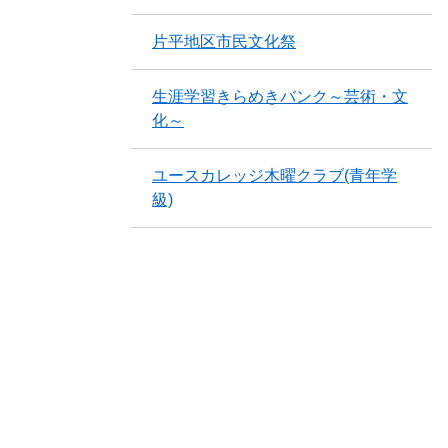
片平地区市民文化祭
生涯学習きらめきバンク～芸術・文
化～
ユースカレッジ木曜クラブ(青年学
級)