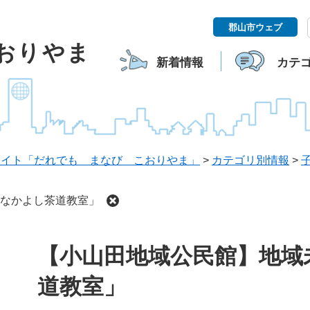
郡山市ウェブ
こおりやま
新着情報
カテ
サイト「だれでも まなび こおりやま」
>
カテゴリ別情報
>
なかよし茶道教室」
本
【小山田地域公民館】地域
文
道教室」