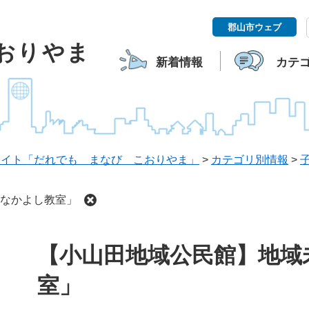
郡山市ウェブ
こおりやま
新着情報
カテ
サイト「だれでも まなび こおりやま」
>
カテゴリ別情報
>
なかよし教室」
本
【小山田地域公民館】地域
文
室」