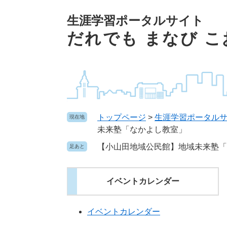
ペ
本文へ
ー
生涯学習ポータルサイト
ジ
だれでも まなび 
の
先
頭
で
す
。
トップページ
>
生涯学習ポータル
現在地
未来塾「なかよし教室」
【小山田地域公民館】地域未来塾「
足あと
イベントカレンダー
イベントカレンダー