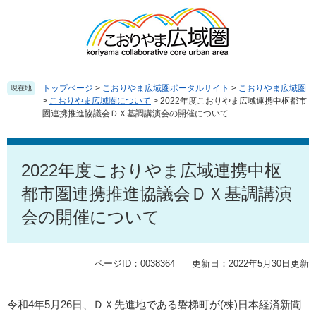
ペ
メ
ー
ニ
ジ
ュ
の
ー
先
を
頭
飛
トップページ
>
こおりやま広域圏ポータルサイト
>
こおりやま広域圏
現在地
で
ば
>
こおりやま広域圏について
>
2022年度こおりやま広域連携中枢都市
圏連携推進協議会ＤＸ基調講演会の開催について
す
し
。
て
本
本
文
文
2022年度こおりやま広域連携中枢
へ
都市圏連携推進協議会ＤＸ基調講演
会の開催について
ページID：0038364
更新日：2022年5月30日更新
令和4年5月26日、ＤＸ先進地である磐梯町が(株)日本経済新聞