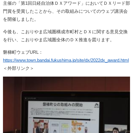
主催の「第1回日経自治体ＤＸアワード」においてＤＸリード部
門賞を受賞したことから、その取組みについてのウェブ講演会
を開催しました。
今後も、こおりやま広域圏構成市町村とＤＸに関する意見交換
を行い、こおりやま広域圏全体のＤＸ推進を図ります。
磐梯町ウェブURL：
https://www.town.bandai.fukushima.jp/site/dx/2022dx_award.html
＜外部リンク＞