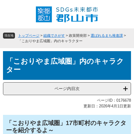
ペ
メ
ー
ニ
ジ
ュ
の
ー
先
を
頭
飛
トップページ
>
組織でさがす
>
政策開発部
>
選ばれるまち推進課
>
現在地
で
ば
「こおりやま広域圏」内のキャラクター
す
し
。
て
本
本
「こおりやま広域圏」内のキャラク
文
文
ター
へ
ページ内目次
ページID：0176678
更新日：2026年4月1日更新
「こおりやま広域圏」17市町村のキャラクタ
ーを紹介するよ～