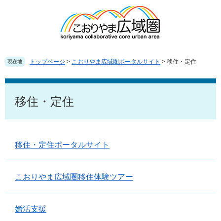
ペ
メ
ー
ニ
ジ
ュ
の
ー
先
を
頭
飛
トップページ
>
こおりやま広域圏ポータルサイト
>
移住・定住
現在地
で
ば
す
し
本
。
て
文
移住・定住
本
文
へ
移住・定住ポータルサイト
こおりやま広域圏移住体験ツアー
婚活支援