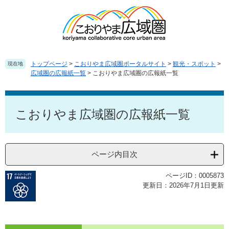
ペ
メ
ー
ニ
ジ
ュ
の
ー
先
を
頭
飛
トップページ
>
こおりやま広域圏ポータルサイト
>
観光・スポット
>
現在地
で
ば
広域圏の広報紙一覧
>
こおりやま広域圏の広報紙一覧
す
し
。
て
本
本
文
こおりやま広域圏の広報紙一覧
文
へ
ページ内目次
ページID：0005873
更新日：2026年7月1日更新