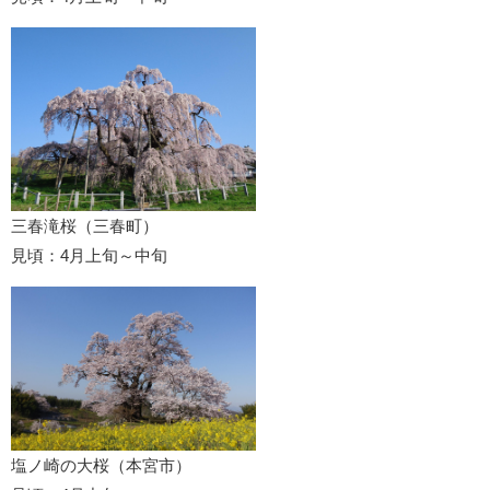
三春滝桜（三春町）
見頃：4月上旬～中旬
塩ノ崎の大桜（本宮市）