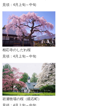
見頃：4月上旬～中旬
相応寺のしだれ桜
見頃：4月上旬～中旬
岩瀬牧場の桜（鏡石町）
見頃：4月上旬～中旬