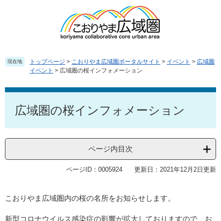
ペ
メ
ー
ニ
ジ
ュ
の
ー
先
を
頭
飛
トップページ
>
こおりやま広域圏ポータルサイト
>
イベント
>
広域圏
現在地
で
ば
イベント
>
広域圏の桜インフォメーション
す
し
。
て
本
本
文
広域圏の桜インフォメーション
文
へ
ページ内目次
ページID：0005924
更新日：2021年12月2日更新
こおりやま広域圏内の桜の名所をお知らせします。
新型コロナウイルス感染症の影響が拡大しておりますので、お