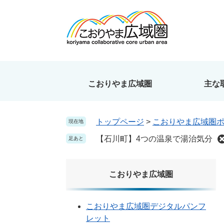
ペ
メ
ー
ニ
ジ
ュ
の
ー
先
を
頭
飛
で
ば
こおりやま広域圏
主な
す
し
。
て
本
トップページ
>
こおりやま広域圏
現在地
文
へ
【石川町】4つの温泉で湯治気分
足あと
こおりやま広域圏
こおりやま広域圏デジタルパンフ
レット