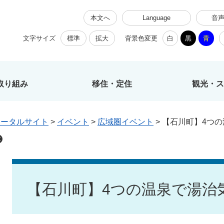
本文へ
Language
音
文字サイズ
標準
拡大
背景色変更
白
黒
青
取り組み
移住・定住
観光・ス
ポータルサイト
>
イベント
>
広域圏イベント
>
【石川町】4つ
本
文
【石川町】4つの温泉で湯治